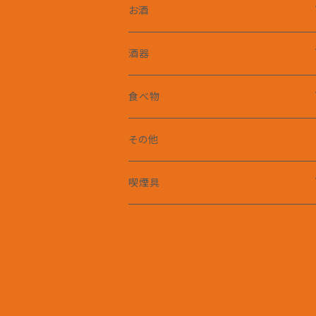
お酒
ウイスキー
酒器
シングルモルト
ワイン
スキットル
食べ物
ピュアモルト
赤ワイン
日本酒
グラス類
魚介類
その他
ブレンデッド
白ワイン
スピリッツ
喫煙具
海底熟成
スパークリングワイン
その他
シガーカッター
シャンパン
灰皿
ケース