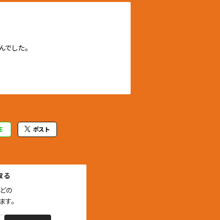
んでした。
E
ポスト
取る
どの

ます。